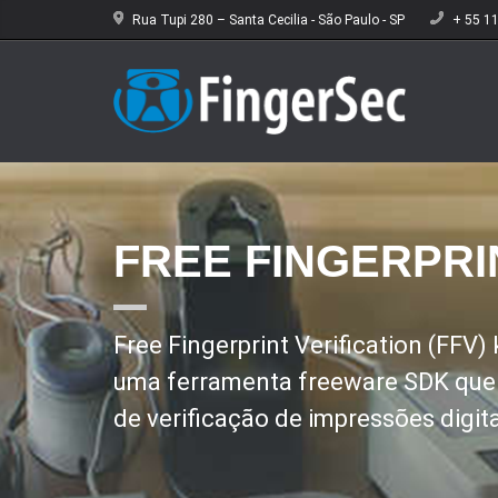
Rua Tupi 280 – Santa Cecilia - São Paulo - SP
+ 55 1
FREE FINGERPRI
Free Fingerprint Verification (FFV
uma ferramenta freeware SDK que s
de verificação de impressões digit