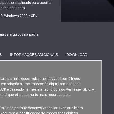
e pode ser aplicado para aceitar
ir dos scanners.
ft Windows 2000 / XP /
eja os arquivos na pasta
S
INFORMAÇÕES ADICIONAIS
DOWNLOAD
itais permite desenvolver aplicativos biométricos
da em relação a uma impressão digital armazenada
 SDK é baseado na mesma tecnologia do VeriFinger SDK . A
rcial que oferece muito mais recursos para
itais não permite desenvolver aplicativos que leiam
executem a identificação de impressões digitais