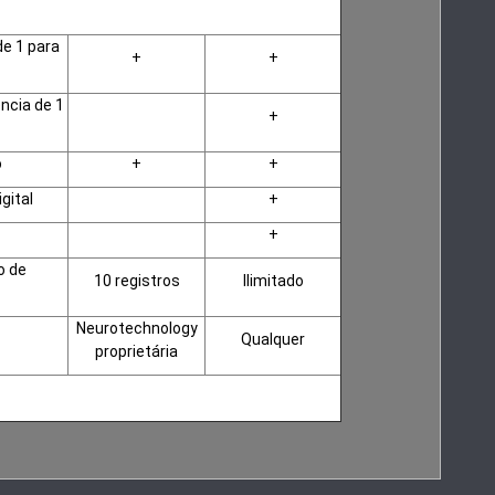
de 1 para
+
+
ncia de 1
+
o
+
+
gital
+
+
o de
10 registros
Ilimitado
Neurotechnology
Qualquer
proprietária