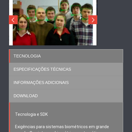
TECNOLOGIA
ESPECIFICAÇÕES TÉCNICAS
INFORMAÇÕES ADICIONAIS
DOWNLOAD
Tecnologia e SDK
Exigências para sistemas biométricos em grande